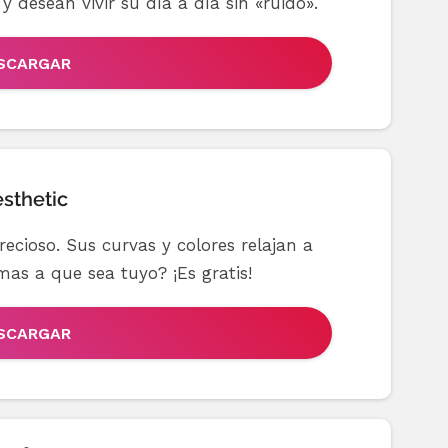
 desean vivir su día a día sin «ruido».
SCARGAR
sthetic
recioso. Sus curvas y colores relajan a
mas a que sea tuyo? ¡Es gratis!
SCARGAR